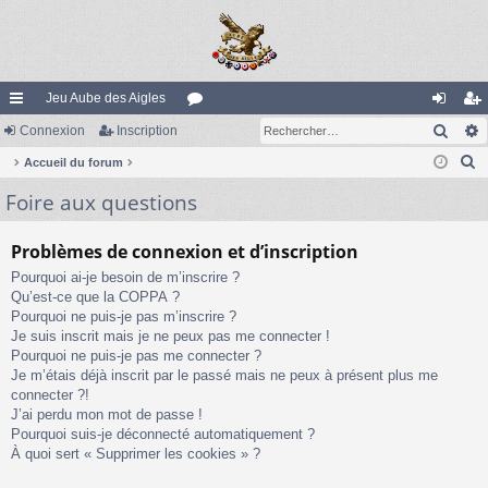
Jeu Aube des Aigles
Rech
ac
Connexion
Inscription
or
on
ns
R
co
Accueil du forum
u
ne
cri
e
Foire aux questions
ur
m
xi
pti
c
ci
s
on
on
h
Problèmes de connexion et d’inscription
e
s
Pourquoi ai-je besoin de m’inscrire ?
r
Qu’est-ce que la COPPA ?
c
Pourquoi ne puis-je pas m’inscrire ?
h
Je suis inscrit mais je ne peux pas me connecter !
e
Pourquoi ne puis-je pas me connecter ?
Je m’étais déjà inscrit par le passé mais ne peux à présent plus me
r
connecter ?!
J’ai perdu mon mot de passe !
Pourquoi suis-je déconnecté automatiquement ?
À quoi sert « Supprimer les cookies » ?