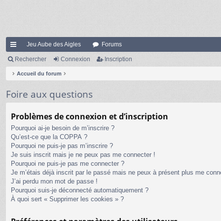
Jeu Aube des Aigles
Forums
ac
Rechercher
Connexion
Inscription
co
Accueil du forum
ur
Foire aux questions
ci
Problèmes de connexion et d’inscription
s
Pourquoi ai-je besoin de m’inscrire ?
Qu’est-ce que la COPPA ?
Pourquoi ne puis-je pas m’inscrire ?
Je suis inscrit mais je ne peux pas me connecter !
Pourquoi ne puis-je pas me connecter ?
Je m’étais déjà inscrit par le passé mais ne peux à présent plus me conn
J’ai perdu mon mot de passe !
Pourquoi suis-je déconnecté automatiquement ?
À quoi sert « Supprimer les cookies » ?