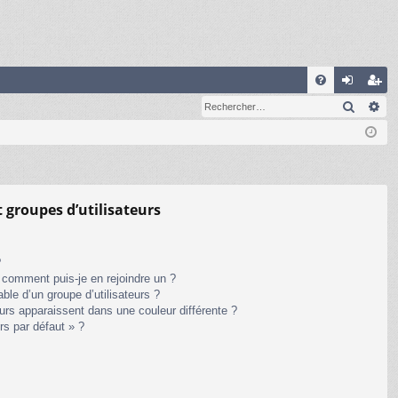
R
Recher
Re
FA
on
ns
Q
ne
cri
xi
pti
on
on
t groupes d’utilisateurs
?
t comment puis-je en rejoindre un ?
le d’un groupe d’utilisateurs ?
eurs apparaissent dans une couleur différente ?
rs par défaut » ?