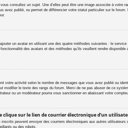
 vous consultez un sujet. Une d’elles peut être une image associée à votre r
s avez publié, ou permet de différencier votre statut particulier sur le foru
ur.
ajouter un avatar en utilisant une des quatre méthodes suivantes : le service «
onctionnalité des avatars et des méthodes qu’ils veuillent rendre disponible 
ent votre activité selon le nombre de messages que vous avez publié ou identif
eut modifier le texte des rangs du forum. Merci de ne pas abuser de ce systè
strateur ou un modérateur pourra vous sanctionner en abaissant votre compt
lique sur le lien de courrier électronique d’un utilisate
urs inscrits peuvent envoyer des courriers électroniques aux autres utilisateur
illants ou des robots.