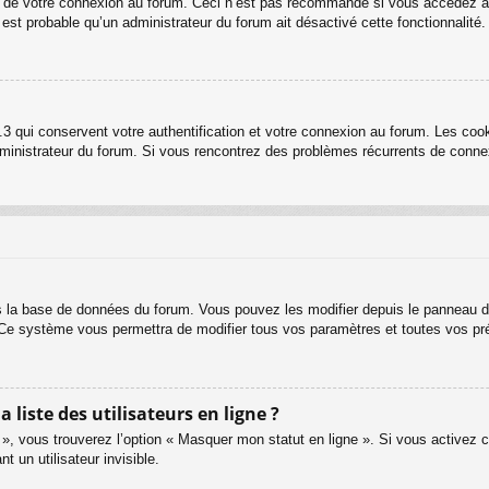
rs de votre connexion au forum. Ceci n’est pas recommandé si vous accédez au
l est probable qu’un administrateur du forum ait désactivé cette fonctionnalité.
3 qui conservent votre authentification et votre connexion au forum. Les cook
 administrateur du forum. Si vous rencontrez des problèmes récurrents de con
s la base de données du forum. Vous pouvez les modifier depuis le panneau de c
. Ce système vous permettra de modifier tous vos paramètres et toutes vos pr
iste des utilisateurs en ligne ?
 », vous trouverez l’option « Masquer mon statut en ligne ». Si vous activez c
un utilisateur invisible.