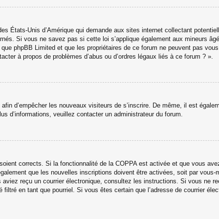
des États-Unis d’Amérique qui demande aux sites internet collectant potenti
nés. Si vous ne savez pas si cette loi s’applique également aux mineurs âgé
ter que phpBB Limited et que les propriétaires de ce forum ne peuvent pas vou
ntacter à propos de problèmes d’abus ou d’ordres légaux liés à ce forum ? ».
ns afin d’empêcher les nouveaux visiteurs de s’inscrire. De même, il est égale
 plus d’informations, veuillez contacter un administrateur du forum.
 soient corrects. Si la fonctionnalité de la COPPA est activée et que vous av
galement que les nouvelles inscriptions doivent être activées, soit par vous-
ous aviez reçu un courrier électronique, consultez les instructions. Si vous ne
 filtré en tant que pourriel. Si vous êtes certain que l’adresse de courrier é