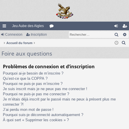
Jeu Aube des Aigles
Rech
ac
Connexion
Inscription
or
on
ns
R
co
Accueil du forum
u
ne
cri
e
Foire aux questions
ur
m
xi
pti
c
ci
s
on
on
h
Problèmes de connexion et d’inscription
e
s
Pourquoi ai-je besoin de m’inscrire ?
r
Qu’est-ce que la COPPA ?
c
Pourquoi ne puis-je pas m’inscrire ?
h
Je suis inscrit mais je ne peux pas me connecter !
e
Pourquoi ne puis-je pas me connecter ?
Je m’étais déjà inscrit par le passé mais ne peux à présent plus me
r
connecter ?!
J’ai perdu mon mot de passe !
Pourquoi suis-je déconnecté automatiquement ?
À quoi sert « Supprimer les cookies » ?