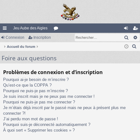
Jeu Aube des Aigles
Rech
ac
Connexion
Inscription
or
on
ns
R
co
Accueil du forum
u
ne
cri
e
Foire aux questions
ur
m
xi
pti
c
ci
s
on
on
h
Problèmes de connexion et d’inscription
e
s
Pourquoi ai-je besoin de m’inscrire ?
r
Qu’est-ce que la COPPA ?
c
Pourquoi ne puis-je pas m’inscrire ?
h
Je suis inscrit mais je ne peux pas me connecter !
e
Pourquoi ne puis-je pas me connecter ?
Je m’étais déjà inscrit par le passé mais ne peux à présent plus me
r
connecter ?!
J’ai perdu mon mot de passe !
Pourquoi suis-je déconnecté automatiquement ?
À quoi sert « Supprimer les cookies » ?