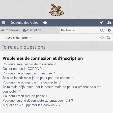
Jeu Aube des Aigles
Rech
ac
Connexion
Inscription
or
on
ns
R
co
Accueil du forum
u
ne
cri
e
Foire aux questions
ur
m
xi
pti
c
ci
s
on
on
h
Problèmes de connexion et d’inscription
e
s
Pourquoi ai-je besoin de m’inscrire ?
r
Qu’est-ce que la COPPA ?
c
Pourquoi ne puis-je pas m’inscrire ?
h
Je suis inscrit mais je ne peux pas me connecter !
e
Pourquoi ne puis-je pas me connecter ?
Je m’étais déjà inscrit par le passé mais ne peux à présent plus me
r
connecter ?!
J’ai perdu mon mot de passe !
Pourquoi suis-je déconnecté automatiquement ?
À quoi sert « Supprimer les cookies » ?