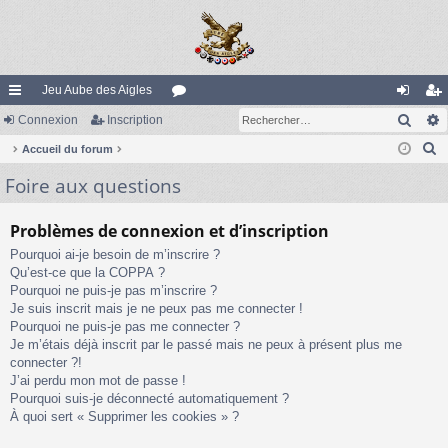
Jeu Aube des Aigles
Rech
ac
Connexion
Inscription
or
on
ns
R
co
Accueil du forum
u
ne
cri
e
Foire aux questions
ur
m
xi
pti
c
ci
s
on
on
h
Problèmes de connexion et d’inscription
e
s
Pourquoi ai-je besoin de m’inscrire ?
r
Qu’est-ce que la COPPA ?
c
Pourquoi ne puis-je pas m’inscrire ?
h
Je suis inscrit mais je ne peux pas me connecter !
e
Pourquoi ne puis-je pas me connecter ?
Je m’étais déjà inscrit par le passé mais ne peux à présent plus me
r
connecter ?!
J’ai perdu mon mot de passe !
Pourquoi suis-je déconnecté automatiquement ?
À quoi sert « Supprimer les cookies » ?