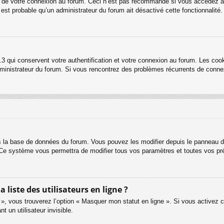
rs de votre connexion au forum. Ceci n’est pas recommandé si vous accédez au
l est probable qu’un administrateur du forum ait désactivé cette fonctionnalité.
3 qui conservent votre authentification et votre connexion au forum. Les cook
 administrateur du forum. Si vous rencontrez des problèmes récurrents de con
s la base de données du forum. Vous pouvez les modifier depuis le panneau de c
. Ce système vous permettra de modifier tous vos paramètres et toutes vos pr
iste des utilisateurs en ligne ?
 », vous trouverez l’option « Masquer mon statut en ligne ». Si vous activez c
un utilisateur invisible.