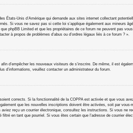
des États-Unis d’Amérique qui demande aux sites internet collectant potenti
nés. Si vous ne savez pas si cette loi s’applique également aux mineurs âgé
ter que phpBB Limited et que les propriétaires de ce forum ne peuvent pas vou
ntacter à propos de problèmes d’abus ou d’ordres légaux liés à ce forum ? ».
ns afin d’empêcher les nouveaux visiteurs de s’inscrire. De même, il est égale
 plus d’informations, veuillez contacter un administrateur du forum.
 soient corrects. Si la fonctionnalité de la COPPA est activée et que vous av
galement que les nouvelles inscriptions doivent être activées, soit par vous-
ous aviez reçu un courrier électronique, consultez les instructions. Si vous ne
 filtré en tant que pourriel. Si vous êtes certain que l’adresse de courrier é