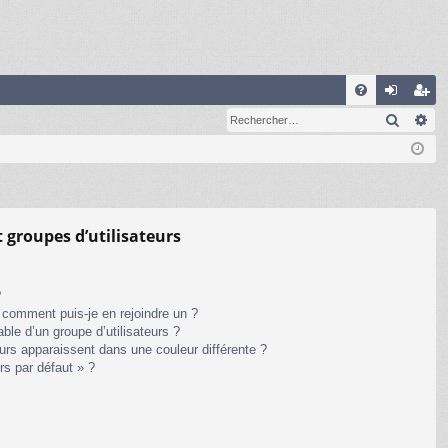
R
Recher
Re
FA
on
ns
Q
ne
cri
xi
pti
on
on
t groupes d’utilisateurs
?
t comment puis-je en rejoindre un ?
le d’un groupe d’utilisateurs ?
eurs apparaissent dans une couleur différente ?
rs par défaut » ?