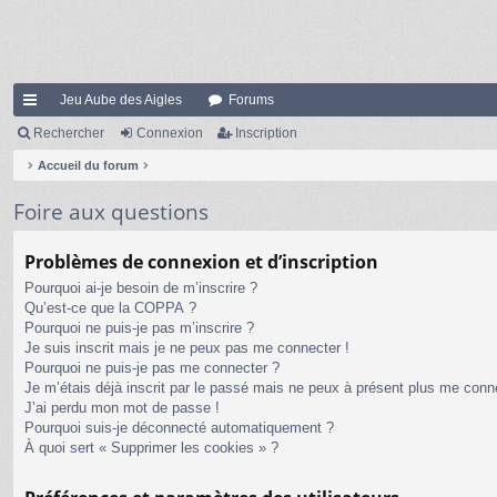
Jeu Aube des Aigles
Forums
ac
Rechercher
Connexion
Inscription
co
Accueil du forum
ur
Foire aux questions
ci
Problèmes de connexion et d’inscription
s
Pourquoi ai-je besoin de m’inscrire ?
Qu’est-ce que la COPPA ?
Pourquoi ne puis-je pas m’inscrire ?
Je suis inscrit mais je ne peux pas me connecter !
Pourquoi ne puis-je pas me connecter ?
Je m’étais déjà inscrit par le passé mais ne peux à présent plus me conn
J’ai perdu mon mot de passe !
Pourquoi suis-je déconnecté automatiquement ?
À quoi sert « Supprimer les cookies » ?