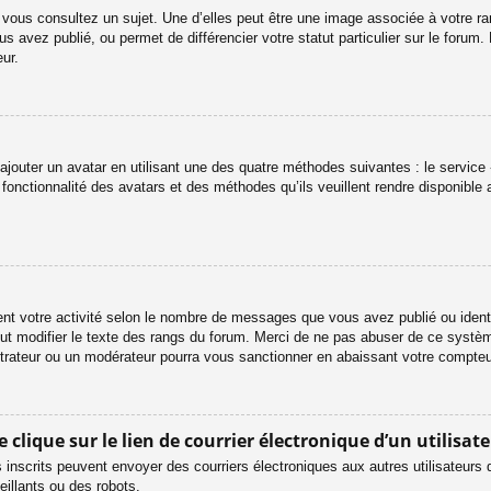
 vous consultez un sujet. Une d’elles peut être une image associée à votre r
s avez publié, ou permet de différencier votre statut particulier sur le foru
ur.
ajouter un avatar en utilisant une des quatre méthodes suivantes : le service «
onctionnalité des avatars et des méthodes qu’ils veuillent rendre disponible 
ent votre activité selon le nombre de messages que vous avez publié ou identif
eut modifier le texte des rangs du forum. Merci de ne pas abuser de ce systè
strateur ou un modérateur pourra vous sanctionner en abaissant votre compt
lique sur le lien de courrier électronique d’un utilisate
urs inscrits peuvent envoyer des courriers électroniques aux autres utilisateur
illants ou des robots.