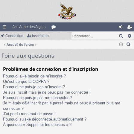
Jeu Aube des Aigles
Rech
ac
Connexion
Inscription
or
on
ns
R
co
Accueil du forum
u
ne
cri
e
Foire aux questions
ur
m
xi
pti
c
ci
s
on
on
h
Problèmes de connexion et d’inscription
e
s
Pourquoi ai-je besoin de m’inscrire ?
r
Qu’est-ce que la COPPA ?
c
Pourquoi ne puis-je pas m’inscrire ?
h
Je suis inscrit mais je ne peux pas me connecter !
e
Pourquoi ne puis-je pas me connecter ?
Je m’étais déjà inscrit par le passé mais ne peux à présent plus me
r
connecter ?!
J’ai perdu mon mot de passe !
Pourquoi suis-je déconnecté automatiquement ?
À quoi sert « Supprimer les cookies » ?