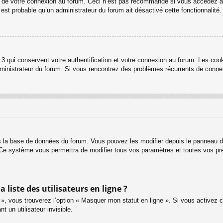
rs de votre connexion au forum. Ceci n’est pas recommandé si vous accédez au
l est probable qu’un administrateur du forum ait désactivé cette fonctionnalité.
3 qui conservent votre authentification et votre connexion au forum. Les cook
 administrateur du forum. Si vous rencontrez des problèmes récurrents de con
s la base de données du forum. Vous pouvez les modifier depuis le panneau de c
. Ce système vous permettra de modifier tous vos paramètres et toutes vos pr
iste des utilisateurs en ligne ?
 », vous trouverez l’option « Masquer mon statut en ligne ». Si vous activez c
un utilisateur invisible.