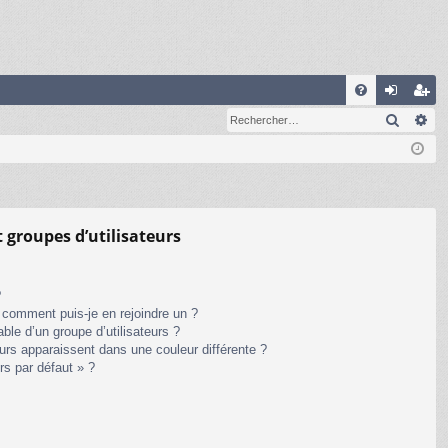
R
Recher
Re
FA
on
ns
Q
ne
cri
xi
pti
on
on
t groupes d’utilisateurs
?
t comment puis-je en rejoindre un ?
le d’un groupe d’utilisateurs ?
eurs apparaissent dans une couleur différente ?
rs par défaut » ?