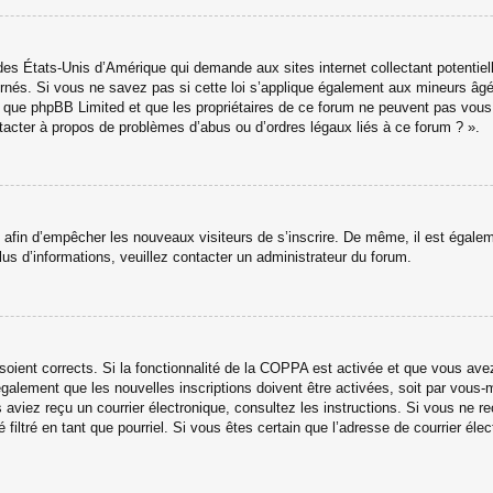
des États-Unis d’Amérique qui demande aux sites internet collectant potenti
nés. Si vous ne savez pas si cette loi s’applique également aux mineurs âgé
ter que phpBB Limited et que les propriétaires de ce forum ne peuvent pas vou
ntacter à propos de problèmes d’abus ou d’ordres légaux liés à ce forum ? ».
ns afin d’empêcher les nouveaux visiteurs de s’inscrire. De même, il est égale
 plus d’informations, veuillez contacter un administrateur du forum.
 soient corrects. Si la fonctionnalité de la COPPA est activée et que vous av
galement que les nouvelles inscriptions doivent être activées, soit par vous-
ous aviez reçu un courrier électronique, consultez les instructions. Si vous ne
 filtré en tant que pourriel. Si vous êtes certain que l’adresse de courrier é