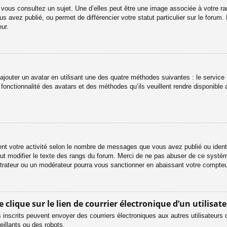
 vous consultez un sujet. Une d’elles peut être une image associée à votre r
s avez publié, ou permet de différencier votre statut particulier sur le foru
ur.
ajouter un avatar en utilisant une des quatre méthodes suivantes : le service «
onctionnalité des avatars et des méthodes qu’ils veuillent rendre disponible 
ent votre activité selon le nombre de messages que vous avez publié ou identif
eut modifier le texte des rangs du forum. Merci de ne pas abuser de ce systè
strateur ou un modérateur pourra vous sanctionner en abaissant votre compt
lique sur le lien de courrier électronique d’un utilisate
urs inscrits peuvent envoyer des courriers électroniques aux autres utilisateur
illants ou des robots.