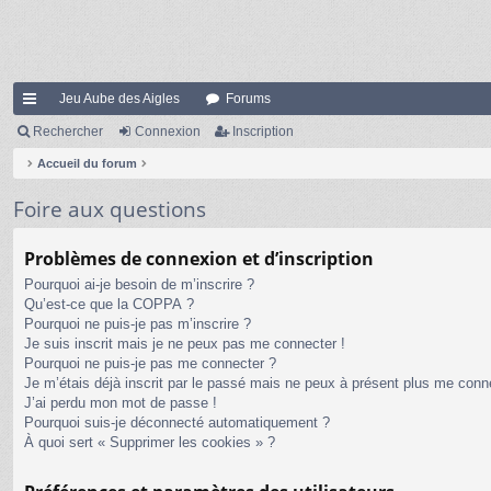
Jeu Aube des Aigles
Forums
ac
Rechercher
Connexion
Inscription
co
Accueil du forum
ur
Foire aux questions
ci
Problèmes de connexion et d’inscription
s
Pourquoi ai-je besoin de m’inscrire ?
Qu’est-ce que la COPPA ?
Pourquoi ne puis-je pas m’inscrire ?
Je suis inscrit mais je ne peux pas me connecter !
Pourquoi ne puis-je pas me connecter ?
Je m’étais déjà inscrit par le passé mais ne peux à présent plus me conn
J’ai perdu mon mot de passe !
Pourquoi suis-je déconnecté automatiquement ?
À quoi sert « Supprimer les cookies » ?