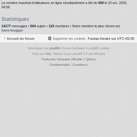
Le nombre maximal d’utilisateurs en ligne simultanément a été de
559
le 23 oct. 2025,
04:56
Statistiques
14177
messages •
504
sujets •
122
membres • Notre membre le plus récent est
hans krugger
Accueil du forum
Supprimer les cookies
Fuseau horaire sur
UTC+02:00
Développé par
phpBB
® Forum Software © phpBB Limited
Style par
Arty
- Mettre à jour phpBB 3.2 par MrGaby
Traduction française officielle
©
Qiaeru
Confidentialité
|
Conditions