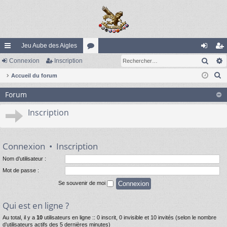
Jeu Aube des Aigles
Rech
ac
Connexion
Inscription
or
on
ns
R
co
Accueil du forum
u
ne
cri
e
ur
m
xi
pti
Forum
c
ci
s
on
on
h
Inscription
e
s
r
c
Connexion
•
Inscription
h
Nom d’utilisateur :
e
Mot de passe :
r
Se souvenir de moi
Qui est en ligne ?
Au total, il y a
10
utilisateurs en ligne :: 0 inscrit, 0 invisible et 10 invités (selon le nombre
d’utilisateurs actifs des 5 dernières minutes)