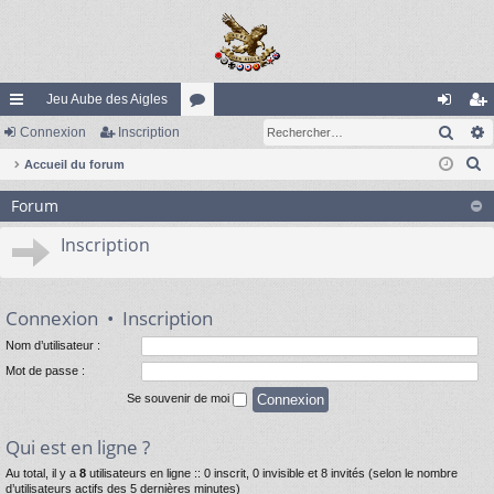
Jeu Aube des Aigles
Rech
ac
Connexion
Inscription
or
on
ns
R
co
Accueil du forum
u
ne
cri
e
ur
m
xi
pti
Forum
c
ci
s
on
on
h
Inscription
e
s
r
c
Connexion
•
Inscription
h
Nom d’utilisateur :
e
Mot de passe :
r
Se souvenir de moi
Qui est en ligne ?
Au total, il y a
8
utilisateurs en ligne :: 0 inscrit, 0 invisible et 8 invités (selon le nombre
d’utilisateurs actifs des 5 dernières minutes)