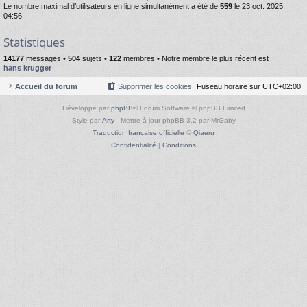
Le nombre maximal d’utilisateurs en ligne simultanément a été de
559
le 23 oct. 2025,
04:56
Statistiques
14177
messages •
504
sujets •
122
membres • Notre membre le plus récent est
hans krugger
Accueil du forum
Supprimer les cookies
Fuseau horaire sur
UTC+02:00
Développé par
phpBB
® Forum Software © phpBB Limited
Style par
Arty
- Mettre à jour phpBB 3.2 par MrGaby
Traduction française officielle
©
Qiaeru
Confidentialité
|
Conditions