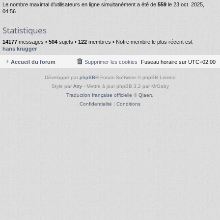
Le nombre maximal d’utilisateurs en ligne simultanément a été de
559
le 23 oct. 2025,
04:56
Statistiques
14177
messages •
504
sujets •
122
membres • Notre membre le plus récent est
hans krugger
Accueil du forum
Supprimer les cookies
Fuseau horaire sur
UTC+02:00
Développé par
phpBB
® Forum Software © phpBB Limited
Style par
Arty
- Mettre à jour phpBB 3.2 par MrGaby
Traduction française officielle
©
Qiaeru
Confidentialité
|
Conditions