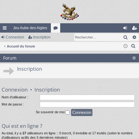
Jeu Aube des Aigles
Rech
ac
Connexion
Inscription
or
on
ns
R
co
Accueil du forum
u
ne
cri
e
ur
m
xi
pti
Forum
c
ci
s
on
on
h
Inscription
e
s
r
c
Connexion
•
Inscription
h
Nom d’utilisateur :
e
Mot de passe :
r
Se souvenir de moi
Qui est en ligne ?
Au total, il y a
17
utilisateurs en ligne :: 0 inscrit, 0 invisible et 17 invités (selon le nombre
d’utilisateurs actifs des 5 dernières minutes)