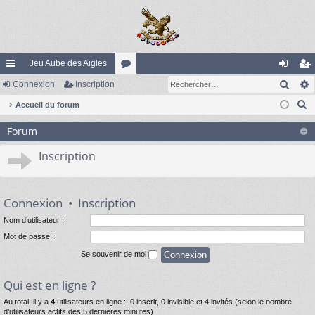
Jeu Aube des Aigles
Rech
ac
Connexion
Inscription
or
on
ns
R
co
Accueil du forum
u
ne
cri
e
ur
m
xi
pti
Forum
c
ci
s
on
on
h
Inscription
e
s
r
c
Connexion
•
Inscription
h
Nom d’utilisateur :
e
Mot de passe :
r
Se souvenir de moi
Qui est en ligne ?
Au total, il y a
4
utilisateurs en ligne :: 0 inscrit, 0 invisible et 4 invités (selon le nombre
d’utilisateurs actifs des 5 dernières minutes)