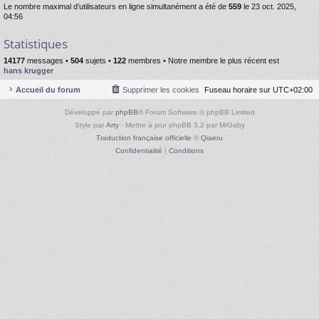
Le nombre maximal d’utilisateurs en ligne simultanément a été de
559
le 23 oct. 2025,
04:56
Statistiques
14177
messages •
504
sujets •
122
membres • Notre membre le plus récent est
hans krugger
Accueil du forum
Supprimer les cookies
Fuseau horaire sur
UTC+02:00
Développé par
phpBB
® Forum Software © phpBB Limited
Style par
Arty
- Mettre à jour phpBB 3.2 par MrGaby
Traduction française officielle
©
Qiaeru
Confidentialité
|
Conditions