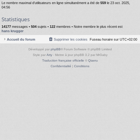
Le nombre maximal d’utilisateurs en ligne simultanément a été de
559
le 23 oct. 2025,
04:56
Statistiques
14177
messages •
504
sujets •
122
membres • Notre membre le plus récent est
hans krugger
Accueil du forum
Supprimer les cookies
Fuseau horaire sur
UTC+02:00
Développé par
phpBB
® Forum Software © phpBB Limited
Style par
Arty
- Mettre à jour phpBB 3.2 par MrGaby
Traduction française officielle
©
Qiaeru
Confidentialité
|
Conditions