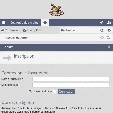
Jeu Aube des Aigles
Rech
ac
Connexion
Inscription
or
on
ns
R
co
Accueil du forum
u
ne
cri
e
ur
m
xi
pti
Forum
c
ci
s
on
on
h
Inscription
e
s
r
c
Connexion
•
Inscription
h
Nom d’utilisateur :
e
Mot de passe :
r
Se souvenir de moi
Qui est en ligne ?
Au total, il y a
1
utilisateur en ligne :: 0 inscrit, 0 invisible et 1 invité (selon le nombre
d’utilisateurs actifs des 5 dernières minutes)