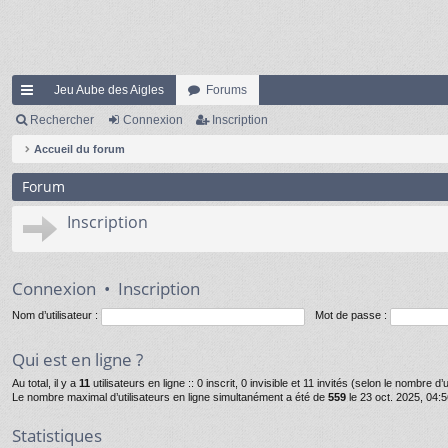
Jeu Aube des Aigles
Forums
ac
Rechercher
Connexion
Inscription
co
Accueil du forum
ur
Forum
ci
Inscription
s
Connexion
•
Inscription
Nom d’utilisateur :
Mot de passe :
Qui est en ligne ?
Au total, il y a
11
utilisateurs en ligne :: 0 inscrit, 0 invisible et 11 invités (selon le nombre d
Le nombre maximal d’utilisateurs en ligne simultanément a été de
559
le 23 oct. 2025, 04:
Statistiques