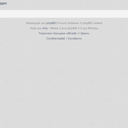
ugger
Développé par
phpBB
® Forum Software © phpBB Limited
Style par
Arty
- Mettre à jour phpBB 3.2 par MrGaby
Traduction française officielle
©
Qiaeru
Confidentialité
|
Conditions