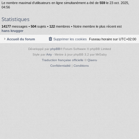
Le nombre maximal d’utilisateurs en ligne simultanément a été de
559
le 23 oct. 2025,
04:56
Statistiques
14177
messages •
504
sujets •
122
membres • Notre membre le plus récent est
hans krugger
Accueil du forum
Supprimer les cookies
Fuseau horaire sur
UTC+02:00
Développé par
phpBB
® Forum Software © phpBB Limited
Style par
Arty
- Mettre à jour phpBB 3.2 par MrGaby
Traduction française officielle
©
Qiaeru
Confidentialité
|
Conditions