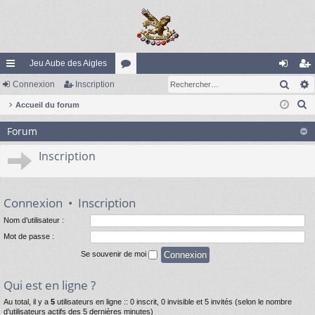
Jeu Aube des Aigles
Rech
ac
Connexion
Inscription
or
on
ns
R
co
Accueil du forum
u
ne
cri
e
ur
m
xi
pti
Forum
c
ci
s
on
on
h
Inscription
e
s
r
c
Connexion
•
Inscription
h
Nom d’utilisateur :
e
Mot de passe :
r
Se souvenir de moi
Qui est en ligne ?
Au total, il y a
5
utilisateurs en ligne :: 0 inscrit, 0 invisible et 5 invités (selon le nombre
d’utilisateurs actifs des 5 dernières minutes)