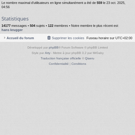
Le nombre maximal d’utilisateurs en ligne simultanément a été de
559
le 23 oct. 2025,
04:56
Statistiques
14177
messages •
504
sujets •
122
membres • Notre membre le plus récent est
hans krugger
Accueil du forum
Supprimer les cookies
Fuseau horaire sur
UTC+02:00
Développé par
phpBB
® Forum Software © phpBB Limited
Style par
Arty
- Mettre à jour phpBB 3.2 par MrGaby
Traduction française officielle
©
Qiaeru
Confidentialité
|
Conditions