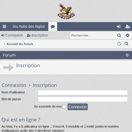
Jeu Aube des Aigles
Rech
ac
Connexion
Inscription
or
on
ns
R
co
Accueil du forum
u
ne
cri
e
ur
m
xi
pti
Forum
c
ci
s
on
on
h
Inscription
e
s
r
c
Connexion
•
Inscription
h
Nom d’utilisateur :
e
Mot de passe :
r
Se souvenir de moi
Qui est en ligne ?
Au total, il y a
1
utilisateur en ligne :: 0 inscrit, 0 invisible et 1 invité (selon le nombre
d’utilisateurs actifs des 5 dernières minutes)