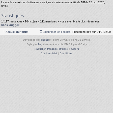
Le nombre maximal d’utilisateurs en ligne simultanément a été de
559
le 23 oct. 2025,
04:56
Statistiques
14177
messages •
504
sujets •
122
membres • Notre membre le plus récent est
hans krugger
Accueil du forum
Supprimer les cookies
Fuseau horaire sur
UTC+02:00
Développé par
phpBB
® Forum Software © phpBB Limited
Style par
Arty
- Mettre à jour phpBB 3.2 par MrGaby
Traduction française officielle
©
Qiaeru
Confidentialité
|
Conditions