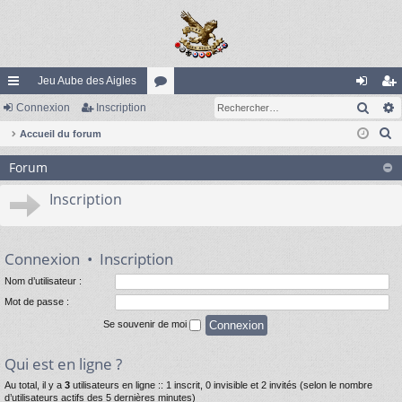
Jeu Aube des Aigles
Rech
ac
Connexion
Inscription
or
on
ns
R
co
Accueil du forum
u
ne
cri
e
ur
m
xi
pti
Forum
c
ci
s
on
on
h
Inscription
e
s
r
c
Connexion
•
Inscription
h
Nom d’utilisateur :
e
Mot de passe :
r
Se souvenir de moi
Qui est en ligne ?
Au total, il y a
3
utilisateurs en ligne :: 1 inscrit, 0 invisible et 2 invités (selon le nombre
d’utilisateurs actifs des 5 dernières minutes)