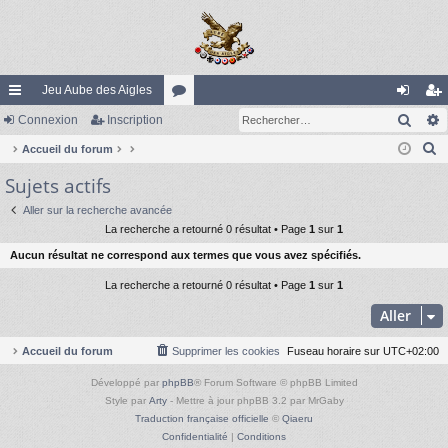
Jeu Aube des Aigles
Rech
ac
Connexion
Inscription
or
on
ns
R
co
Accueil du forum
u
ne
cri
e
Sujets actifs
ur
m
xi
pti
c
ci
s
on
on
Aller sur la recherche avancée
h
La recherche a retourné 0 résultat • Page
1
sur
1
e
s
Aucun résultat ne correspond aux termes que vous avez spécifiés.
r
c
La recherche a retourné 0 résultat • Page
1
sur
1
h
Aller
e
r
Accueil du forum
Supprimer les cookies
Fuseau horaire sur
UTC+02:00
Développé par
phpBB
® Forum Software © phpBB Limited
Style par
Arty
- Mettre à jour phpBB 3.2 par MrGaby
Traduction française officielle
©
Qiaeru
Confidentialité
|
Conditions