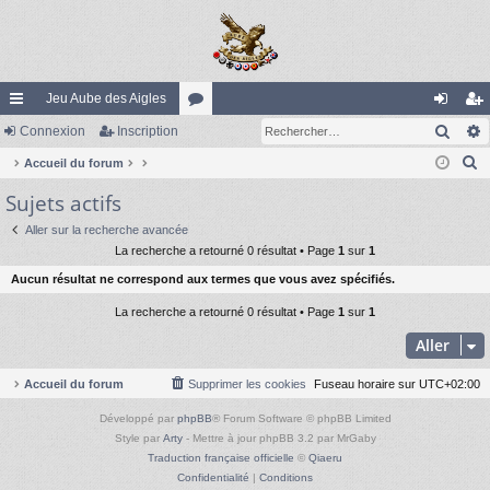
Jeu Aube des Aigles
Rech
ac
Connexion
Inscription
or
on
ns
R
co
Accueil du forum
u
ne
cri
e
Sujets actifs
ur
m
xi
pti
c
ci
s
on
on
Aller sur la recherche avancée
h
La recherche a retourné 0 résultat • Page
1
sur
1
e
s
Aucun résultat ne correspond aux termes que vous avez spécifiés.
r
c
La recherche a retourné 0 résultat • Page
1
sur
1
h
Aller
e
r
Accueil du forum
Supprimer les cookies
Fuseau horaire sur
UTC+02:00
Développé par
phpBB
® Forum Software © phpBB Limited
Style par
Arty
- Mettre à jour phpBB 3.2 par MrGaby
Traduction française officielle
©
Qiaeru
Confidentialité
|
Conditions