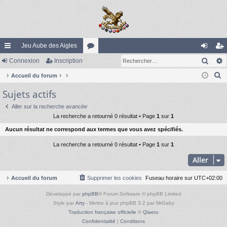
Jeu Aube des Aigles
Rech
ac
Connexion
Inscription
or
on
ns
R
co
Accueil du forum
u
ne
cri
e
Sujets actifs
ur
m
xi
pti
c
ci
s
on
on
Aller sur la recherche avancée
h
La recherche a retourné 0 résultat • Page
1
sur
1
e
s
Aucun résultat ne correspond aux termes que vous avez spécifiés.
r
c
La recherche a retourné 0 résultat • Page
1
sur
1
h
Aller
e
r
Accueil du forum
Supprimer les cookies
Fuseau horaire sur
UTC+02:00
Développé par
phpBB
® Forum Software © phpBB Limited
Style par
Arty
- Mettre à jour phpBB 3.2 par MrGaby
Traduction française officielle
©
Qiaeru
Confidentialité
|
Conditions