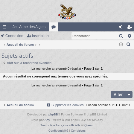
Jeu Aube des Aigles
Rech
ac
Connexion
Inscription
or
on
ns
R
co
Accueil du forum
u
ne
cri
e
Sujets actifs
ur
m
xi
pti
c
ci
s
on
on
Aller sur la recherche avancée
h
La recherche a retourné 0 résultat • Page
1
sur
1
e
s
Aucun résultat ne correspond aux termes que vous avez spécifiés.
r
c
La recherche a retourné 0 résultat • Page
1
sur
1
h
Aller
e
r
Accueil du forum
Supprimer les cookies
Fuseau horaire sur
UTC+02:00
Développé par
phpBB
® Forum Software © phpBB Limited
Style par
Arty
- Mettre à jour phpBB 3.2 par MrGaby
Traduction française officielle
©
Qiaeru
Confidentialité
|
Conditions