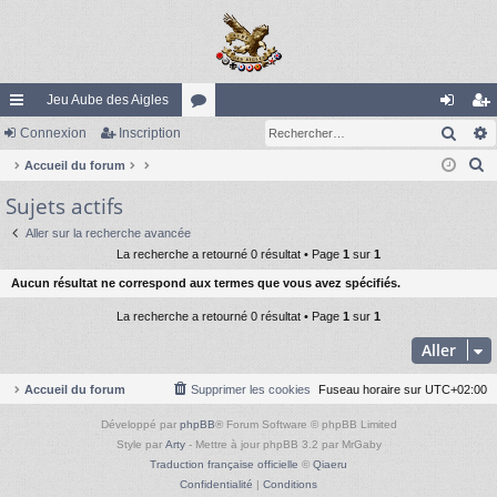
Jeu Aube des Aigles
Rech
ac
Connexion
Inscription
or
on
ns
R
co
Accueil du forum
u
ne
cri
e
Sujets actifs
ur
m
xi
pti
c
ci
s
on
on
Aller sur la recherche avancée
h
La recherche a retourné 0 résultat • Page
1
sur
1
e
s
Aucun résultat ne correspond aux termes que vous avez spécifiés.
r
c
La recherche a retourné 0 résultat • Page
1
sur
1
h
Aller
e
r
Accueil du forum
Supprimer les cookies
Fuseau horaire sur
UTC+02:00
Développé par
phpBB
® Forum Software © phpBB Limited
Style par
Arty
- Mettre à jour phpBB 3.2 par MrGaby
Traduction française officielle
©
Qiaeru
Confidentialité
|
Conditions