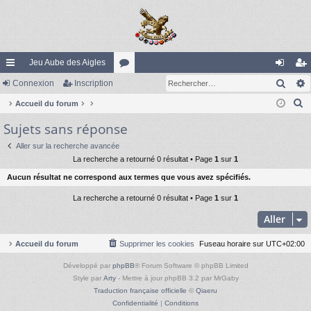
Jeu Aube des Aigles
Rech
ac
Connexion
Inscription
or
on
ns
R
co
Accueil du forum
u
ne
cri
e
Sujets sans réponse
ur
m
xi
pti
c
ci
s
on
on
Aller sur la recherche avancée
h
La recherche a retourné 0 résultat • Page
1
sur
1
e
s
Aucun résultat ne correspond aux termes que vous avez spécifiés.
r
c
La recherche a retourné 0 résultat • Page
1
sur
1
h
Aller
e
r
Accueil du forum
Supprimer les cookies
Fuseau horaire sur
UTC+02:00
Développé par
phpBB
® Forum Software © phpBB Limited
Style par
Arty
- Mettre à jour phpBB 3.2 par MrGaby
Traduction française officielle
©
Qiaeru
Confidentialité
|
Conditions