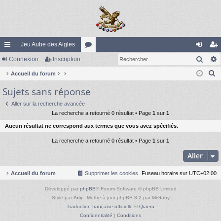
Jeu Aube des Aigles
Rech
ac
Connexion
Inscription
or
on
ns
R
co
Accueil du forum
u
ne
cri
e
Sujets sans réponse
ur
m
xi
pti
c
ci
s
on
on
Aller sur la recherche avancée
h
La recherche a retourné 0 résultat • Page
1
sur
1
e
s
Aucun résultat ne correspond aux termes que vous avez spécifiés.
r
c
La recherche a retourné 0 résultat • Page
1
sur
1
h
Aller
e
r
Accueil du forum
Supprimer les cookies
Fuseau horaire sur
UTC+02:00
Développé par
phpBB
® Forum Software © phpBB Limited
Style par
Arty
- Mettre à jour phpBB 3.2 par MrGaby
Traduction française officielle
©
Qiaeru
Confidentialité
|
Conditions