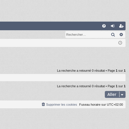
R
Recher
Re
FA
on
ns
Q
ne
cri
xi
pti
on
on
La recherche a retourné 0 résultat • Page
1
sur
1
La recherche a retourné 0 résultat • Page
1
sur
1
Aller
Supprimer les cookies
Fuseau horaire sur
UTC+02:00