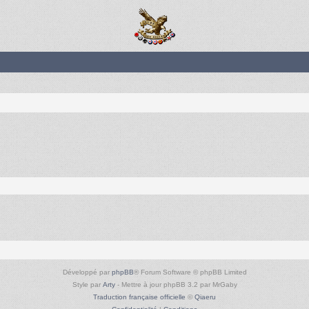
Développé par
phpBB
® Forum Software © phpBB Limited
Style par
Arty
- Mettre à jour phpBB 3.2 par MrGaby
Traduction française officielle
©
Qiaeru