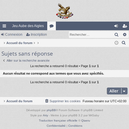
Jeu Aube des Aigles
Rech
ac
Connexion
Inscription
or
on
ns
R
co
Accueil du forum
u
ne
cri
e
Sujets sans réponse
ur
m
xi
pti
c
ci
s
on
on
Aller sur la recherche avancée
h
La recherche a retourné 0 résultat • Page
1
sur
1
e
s
Aucun résultat ne correspond aux termes que vous avez spécifiés.
r
c
La recherche a retourné 0 résultat • Page
1
sur
1
h
Aller
e
r
Accueil du forum
Supprimer les cookies
Fuseau horaire sur
UTC+02:00
Développé par
phpBB
® Forum Software © phpBB Limited
Style par
Arty
- Mettre à jour phpBB 3.2 par MrGaby
Traduction française officielle
©
Qiaeru
Confidentialité
|
Conditions