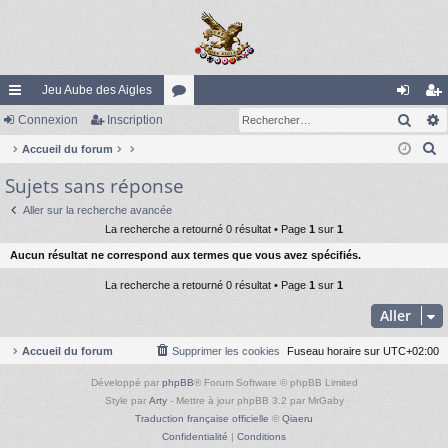
Jeu Aube des Aigles
Rech
ac
Connexion
Inscription
or
on
ns
R
co
Accueil du forum
u
ne
cri
e
Sujets sans réponse
ur
m
xi
pti
c
ci
s
on
on
Aller sur la recherche avancée
h
La recherche a retourné 0 résultat • Page
1
sur
1
e
s
Aucun résultat ne correspond aux termes que vous avez spécifiés.
r
c
La recherche a retourné 0 résultat • Page
1
sur
1
h
Aller
e
r
Accueil du forum
Supprimer les cookies
Fuseau horaire sur
UTC+02:00
Développé par
phpBB
® Forum Software © phpBB Limited
Style par
Arty
- Mettre à jour phpBB 3.2 par MrGaby
Traduction française officielle
©
Qiaeru
Confidentialité
|
Conditions