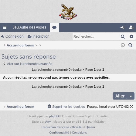
Jeu Aube des Aigles
Rech
ac
Connexion
Inscription
or
on
ns
R
co
Accueil du forum
u
ne
cri
e
Sujets sans réponse
ur
m
xi
pti
c
ci
s
on
on
Aller sur la recherche avancée
h
La recherche a retourné 0 résultat • Page
1
sur
1
e
s
Aucun résultat ne correspond aux termes que vous avez spécifiés.
r
c
La recherche a retourné 0 résultat • Page
1
sur
1
h
Aller
e
r
Accueil du forum
Supprimer les cookies
Fuseau horaire sur
UTC+02:00
Développé par
phpBB
® Forum Software © phpBB Limited
Style par
Arty
- Mettre à jour phpBB 3.2 par MrGaby
Traduction française officielle
©
Qiaeru
Confidentialité
|
Conditions