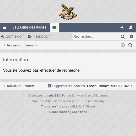
Jeu Aube des Aigles
Rech
ac
Connexion
Inscription
or
on
ns
R
co
Accueil du forum
u
ne
cri
e
ur
m
xi
pti
Information
c
ci
s
on
on
h
Vous ne pouvez pas effectuer de recherche.
e
s
r
c
Accueil du forum
Supprimer les cookies
Fuseau horaire sur
UTC+02:00
h
Développé par
phpBB
® Forum Software © phpBB Limited
e
Style par
Arty
- Mettre à jour phpBB 3.2 par MrGaby
r
Traduction française officielle
©
Qiaeru
Confidentialité
|
Conditions