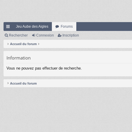
Jeu Aube des Aigles
Forums
ac
Rechercher
Connexion
Inscription
co
Accueil du forum
ur
Information
ci
Vous ne pouvez pas effectuer de recherche.
s
Accueil du forum