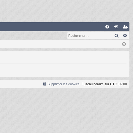
R
Recher
Re
FA
on
ns
Q
ne
cri
xi
pti
on
on
Supprimer les cookies
Fuseau horaire sur
UTC+02:00