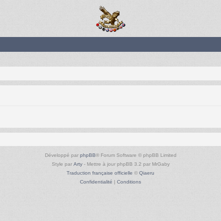
Développé par
phpBB
® Forum Software © phpBB Limited
Style par
Arty
- Mettre à jour phpBB 3.2 par MrGaby
Traduction française officielle
©
Qiaeru
Confidentialité
|
Conditions