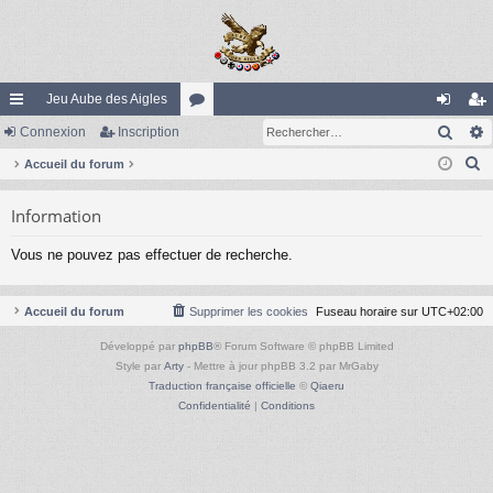
Jeu Aube des Aigles
Rech
ac
Connexion
Inscription
or
on
ns
R
co
Accueil du forum
u
ne
cri
e
ur
m
xi
pti
Information
c
ci
s
on
on
h
Vous ne pouvez pas effectuer de recherche.
e
s
r
c
Accueil du forum
Supprimer les cookies
Fuseau horaire sur
UTC+02:00
h
Développé par
phpBB
® Forum Software © phpBB Limited
e
Style par
Arty
- Mettre à jour phpBB 3.2 par MrGaby
r
Traduction française officielle
©
Qiaeru
Confidentialité
|
Conditions