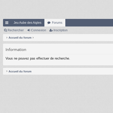
Jeu Aube des Aigles
Forums
ac
Rechercher
Connexion
Inscription
co
Accueil du forum
ur
Information
ci
Vous ne pouvez pas effectuer de recherche.
s
Accueil du forum