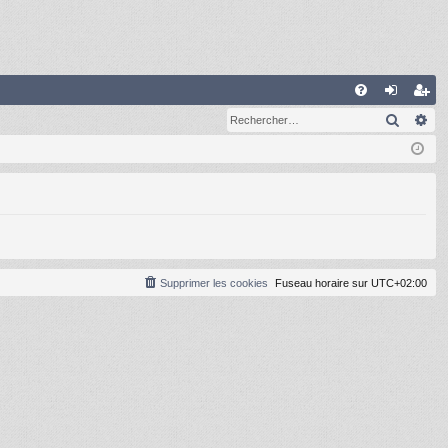
R
Recher
Re
FA
on
ns
Q
ne
cri
xi
pti
on
on
Supprimer les cookies
Fuseau horaire sur
UTC+02:00