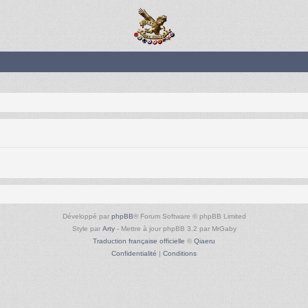
Développé par
phpBB
® Forum Software © phpBB Limited
Style par
Arty
- Mettre à jour phpBB 3.2 par MrGaby
Traduction française officielle
©
Qiaeru
Confidentialité
|
Conditions