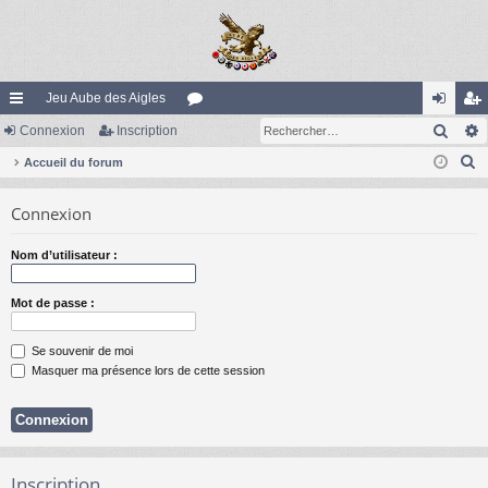
Jeu Aube des Aigles
Rech
ac
Connexion
Inscription
or
on
ns
R
co
Accueil du forum
u
ne
cri
e
ur
m
xi
pti
Connexion
c
ci
s
on
on
h
Nom d’utilisateur :
e
s
r
Mot de passe :
c
h
Se souvenir de moi
e
Masquer ma présence lors de cette session
r
Inscription