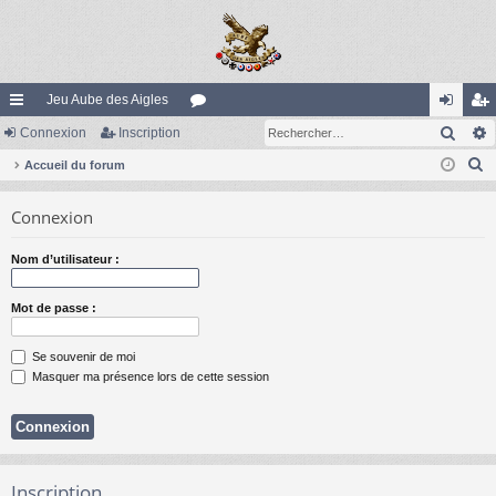
Jeu Aube des Aigles
Rech
ac
Connexion
Inscription
or
on
ns
R
co
Accueil du forum
u
ne
cri
e
ur
m
xi
pti
Connexion
c
ci
s
on
on
h
Nom d’utilisateur :
e
s
r
Mot de passe :
c
h
Se souvenir de moi
e
Masquer ma présence lors de cette session
r
Inscription