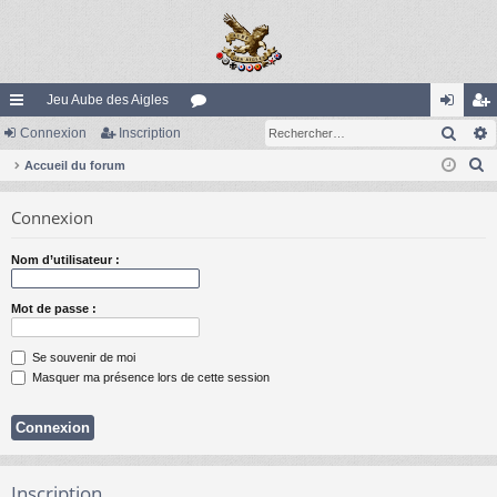
Jeu Aube des Aigles
Rech
ac
Connexion
Inscription
or
on
ns
R
co
Accueil du forum
u
ne
cri
e
ur
m
xi
pti
Connexion
c
ci
s
on
on
h
Nom d’utilisateur :
e
s
r
Mot de passe :
c
h
Se souvenir de moi
e
Masquer ma présence lors de cette session
r
Inscription