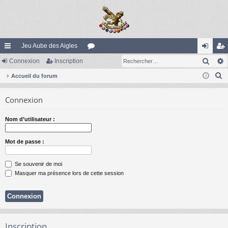
Jeu Aube des Aigles
Rech
ac
Connexion
Inscription
or
on
ns
R
co
Accueil du forum
u
ne
cri
e
ur
m
xi
pti
Connexion
c
ci
s
on
on
h
Nom d’utilisateur :
e
s
r
Mot de passe :
c
h
Se souvenir de moi
e
Masquer ma présence lors de cette session
r
Inscription