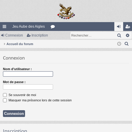
Jeu Aube des Aigles
Rech
ac
Connexion
Inscription
or
on
ns
R
co
Accueil du forum
u
ne
cri
e
ur
m
xi
pti
Connexion
c
ci
s
on
on
h
Nom d’utilisateur :
e
s
r
Mot de passe :
c
h
Se souvenir de moi
e
Masquer ma présence lors de cette session
r
Inscription