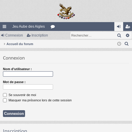
Jeu Aube des Aigles
Rech
ac
Connexion
Inscription
or
on
ns
R
co
Accueil du forum
u
ne
cri
e
ur
m
xi
pti
Connexion
c
ci
s
on
on
h
Nom d’utilisateur :
e
s
r
Mot de passe :
c
h
Se souvenir de moi
e
Masquer ma présence lors de cette session
r
Inscription