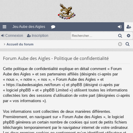
Jeu Aube des Aigles
Rech
ac
Connexion
Inscription
or
on
ns
R
co
Accueil du forum
u
ne
cri
e
ur
m
xi
pti
Forum Aube des Aigles - Politique de confidentialité
c
ci
s
on
on
h
Cette politique de confidentialité explique en détail comment « Forum
e
s
Aube des Aigles » et ses partenaires affiliés (désignés ci-après par
r
« nous », « notre », « nos », « Forum Aube des Aigles » et
c
« https://aubedesaigles.net/forum ») et phpBB (désigné ci-après par
« logiciel phpBB » et « phpBB Limited ») utilisent toutes les informations
h
collectées lors des sessions d’utilisation de votre part (désignées ci-après
e
par « vos informations »).
r
Vos informations sont collectées de deux manières différentes.
Premièrement, en naviguant sur « Forum Aube des Aigles », le logiciel
phpBB génèrera un certain nombre de cookies qui sont de petits fichiers
téléchargés temporairement par le navigateur internet de votre ordinateur.
Les deux premiers cookies ne contiennent qu’un identifiant utilisateur et