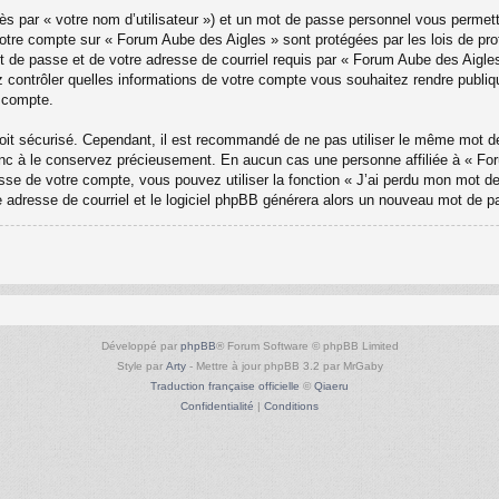
ès par « votre nom d’utilisateur ») et un mot de passe personnel vous permet
votre compte sur « Forum Aube des Aigles » sont protégées par les lois de pr
t de passe et de votre adresse de courriel requis par « Forum Aube des Aigles »
 contrôler quelles informations de votre compte vous souhaitez rendre publi
e compte.
 soit sécurisé. Cependant, il est recommandé de ne pas utiliser le même mot de
c à le conservez précieusement. En aucun cas une personne affiliée à « Foru
e de votre compte, vous pouvez utiliser la fonction « J’ai perdu mon mot de 
re adresse de courriel et le logiciel phpBB générera alors un nouveau mot de p
Développé par
phpBB
® Forum Software © phpBB Limited
Style par
Arty
- Mettre à jour phpBB 3.2 par MrGaby
Traduction française officielle
©
Qiaeru
Confidentialité
|
Conditions