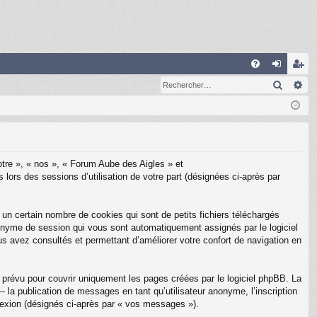
R
Recher
Re
FA
on
ns
Q
ne
cri
xi
pti
on
on
notre », « nos », « Forum Aube des Aigles » et
 lors des sessions d’utilisation de votre part (désignées ci-après par
un certain nombre de cookies qui sont de petits fichiers téléchargés
 anonyme de session qui vous sont automatiquement assignés par le logiciel
us avez consultés et permettant d’améliorer votre confort de navigation en
prévu pour couvrir uniquement les pages créées par le logiciel phpBB. La
la publication de messages en tant qu’utilisateur anonyme, l’inscription
nexion (désignés ci-après par « vos messages »).