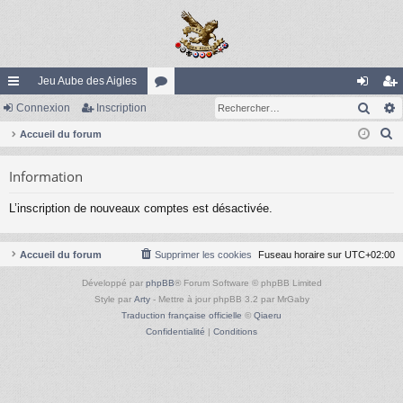
Jeu Aube des Aigles
Rech
ac
Connexion
Inscription
or
on
ns
R
co
Accueil du forum
u
ne
cri
e
ur
m
xi
pti
Information
c
ci
s
on
on
h
L’inscription de nouveaux comptes est désactivée.
e
s
r
c
Accueil du forum
Supprimer les cookies
Fuseau horaire sur
UTC+02:00
h
Développé par
phpBB
® Forum Software © phpBB Limited
e
Style par
Arty
- Mettre à jour phpBB 3.2 par MrGaby
r
Traduction française officielle
©
Qiaeru
Confidentialité
|
Conditions