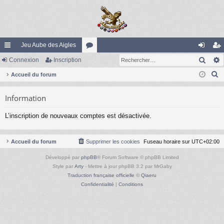
Jeu Aube des Aigles
Rech
ac
Connexion
Inscription
or
on
ns
R
co
Accueil du forum
u
ne
cri
e
ur
m
xi
pti
Information
c
ci
s
on
on
h
L’inscription de nouveaux comptes est désactivée.
e
s
r
c
Accueil du forum
Supprimer les cookies
Fuseau horaire sur
UTC+02:00
h
Développé par
phpBB
® Forum Software © phpBB Limited
e
Style par
Arty
- Mettre à jour phpBB 3.2 par MrGaby
r
Traduction française officielle
©
Qiaeru
Confidentialité
|
Conditions