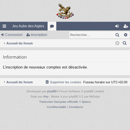
Jeu Aube des Aigles
Rech
ac
Connexion
Inscription
or
on
ns
R
co
Accueil du forum
u
ne
cri
e
ur
m
xi
pti
Information
c
ci
s
on
on
h
L’inscription de nouveaux comptes est désactivée.
e
s
r
c
Accueil du forum
Supprimer les cookies
Fuseau horaire sur
UTC+02:00
h
Développé par
phpBB
® Forum Software © phpBB Limited
e
Style par
Arty
- Mettre à jour phpBB 3.2 par MrGaby
r
Traduction française officielle
©
Qiaeru
Confidentialité
|
Conditions