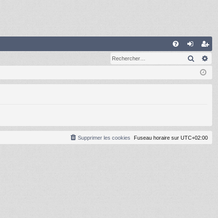
R
Recher
Re
FA
on
ns
Q
ne
cri
xi
pti
on
on
Supprimer les cookies
Fuseau horaire sur
UTC+02:00