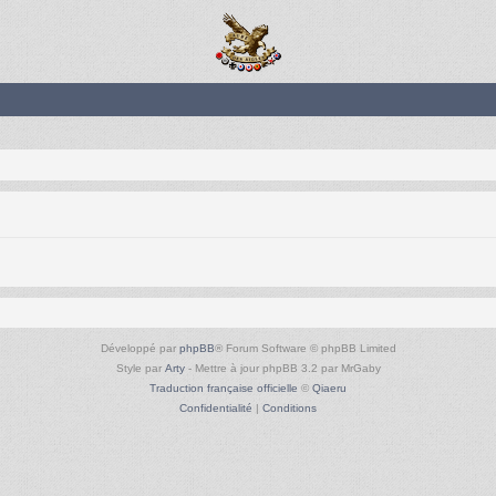
Développé par
phpBB
® Forum Software © phpBB Limited
Style par
Arty
- Mettre à jour phpBB 3.2 par MrGaby
Traduction française officielle
©
Qiaeru
Confidentialité
|
Conditions