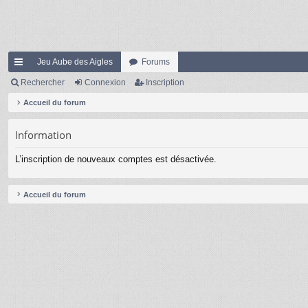
Jeu Aube des Aigles
Forums
ac
Rechercher
Connexion
Inscription
co
Accueil du forum
ur
Information
ci
L’inscription de nouveaux comptes est désactivée.
s
Accueil du forum