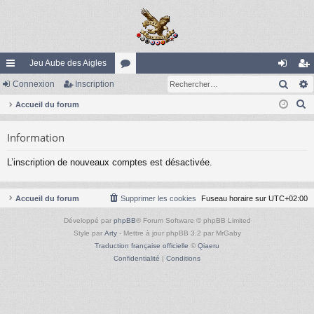
Jeu Aube des Aigles
Rech
ac
Connexion
Inscription
or
on
ns
R
co
Accueil du forum
u
ne
cri
e
ur
m
xi
pti
Information
c
ci
s
on
on
h
L’inscription de nouveaux comptes est désactivée.
e
s
r
c
Accueil du forum
Supprimer les cookies
Fuseau horaire sur
UTC+02:00
h
Développé par
phpBB
® Forum Software © phpBB Limited
e
Style par
Arty
- Mettre à jour phpBB 3.2 par MrGaby
r
Traduction française officielle
©
Qiaeru
Confidentialité
|
Conditions