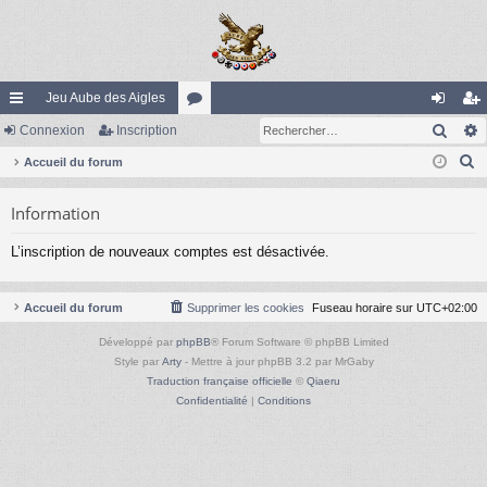
Jeu Aube des Aigles
Rech
ac
Connexion
Inscription
or
on
ns
R
co
Accueil du forum
u
ne
cri
e
ur
m
xi
pti
Information
c
ci
s
on
on
h
L’inscription de nouveaux comptes est désactivée.
e
s
r
c
Accueil du forum
Supprimer les cookies
Fuseau horaire sur
UTC+02:00
h
Développé par
phpBB
® Forum Software © phpBB Limited
e
Style par
Arty
- Mettre à jour phpBB 3.2 par MrGaby
r
Traduction française officielle
©
Qiaeru
Confidentialité
|
Conditions