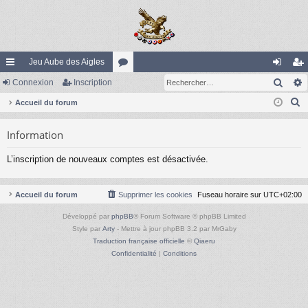
Jeu Aube des Aigles
Rech
ac
Connexion
Inscription
or
on
ns
R
co
Accueil du forum
u
ne
cri
e
ur
m
xi
pti
Information
c
ci
s
on
on
h
L’inscription de nouveaux comptes est désactivée.
e
s
r
c
Accueil du forum
Supprimer les cookies
Fuseau horaire sur
UTC+02:00
h
Développé par
phpBB
® Forum Software © phpBB Limited
e
Style par
Arty
- Mettre à jour phpBB 3.2 par MrGaby
r
Traduction française officielle
©
Qiaeru
Confidentialité
|
Conditions