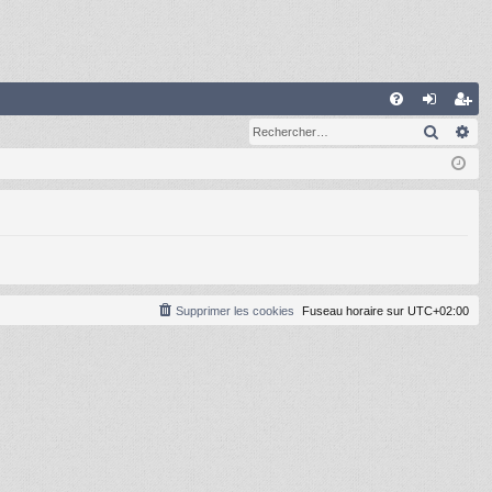
R
Recher
Re
FA
on
ns
Q
ne
cri
xi
pti
on
on
Supprimer les cookies
Fuseau horaire sur
UTC+02:00