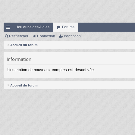
Jeu Aube des Aigles
Forums
ac
Rechercher
Connexion
Inscription
co
Accueil du forum
ur
Information
ci
L’inscription de nouveaux comptes est désactivée.
s
Accueil du forum