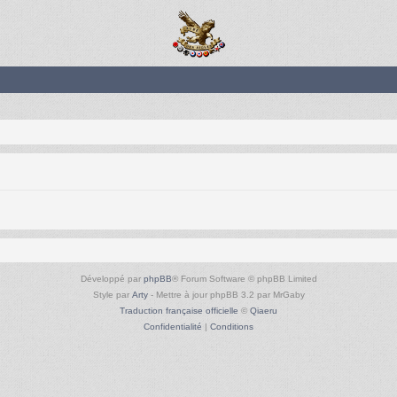
Développé par
phpBB
® Forum Software © phpBB Limited
Style par
Arty
- Mettre à jour phpBB 3.2 par MrGaby
Traduction française officielle
©
Qiaeru
Confidentialité
|
Conditions