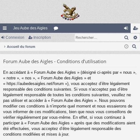
Jeu Aube des Aigles
Rech
ac
Connexion
Inscription
or
on
ns
R
co
Accueil du forum
u
ne
cri
e
ur
m
xi
pti
Forum Aube des Aigles - Conditions d’utilisation
c
ci
s
on
on
h
En accédant à « Forum Aube des Aigles » (désigné ci-après par « nous »,
e
s
« notre », « nos », « Forum Aube des Aigles » et
r
« https://aubedesaigles.net/forum »), vous acceptez d’être légalement
c
responsable des conditions suivantes. Si vous n’acceptez pas d’être
légalement responsable de toutes les conditions suivantes, veuillez ne
h
pas utiliser et accéder à « Forum Aube des Aigles ». Nous pouvons
e
modifier ces conditions à n’importe quel moment et nous essaierons de
r
vous informer de ces modifications, bien que nous vous conseillons de
vérifier régulièrement par vous-même. En effet, si vous continuez à
participer à « Forum Aube des Aigles » après que des modifications aient
été effectuées, vous acceptez d’être légalement responsable des
conditions modifiées et mises à jour.