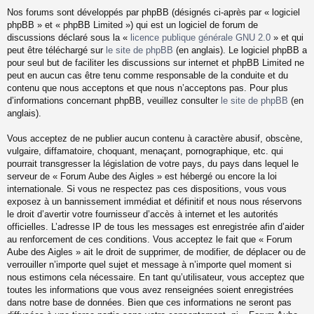
Nos forums sont développés par phpBB (désignés ci-après par « logiciel
phpBB » et « phpBB Limited ») qui est un logiciel de forum de
discussions déclaré sous la «
licence publique générale GNU 2.0
» et qui
peut être téléchargé sur
le site de phpBB
(en anglais). Le logiciel phpBB a
pour seul but de faciliter les discussions sur internet et phpBB Limited ne
peut en aucun cas être tenu comme responsable de la conduite et du
contenu que nous acceptons et que nous n’acceptons pas. Pour plus
d’informations concernant phpBB, veuillez consulter
le site de phpBB
(en
anglais).
Vous acceptez de ne publier aucun contenu à caractère abusif, obscène,
vulgaire, diffamatoire, choquant, menaçant, pornographique, etc. qui
pourrait transgresser la législation de votre pays, du pays dans lequel le
serveur de « Forum Aube des Aigles » est hébergé ou encore la loi
internationale. Si vous ne respectez pas ces dispositions, vous vous
exposez à un bannissement immédiat et définitif et nous nous réservons
le droit d’avertir votre fournisseur d’accès à internet et les autorités
officielles. L’adresse IP de tous les messages est enregistrée afin d’aider
au renforcement de ces conditions. Vous acceptez le fait que « Forum
Aube des Aigles » ait le droit de supprimer, de modifier, de déplacer ou de
verrouiller n’importe quel sujet et message à n’importe quel moment si
nous estimons cela nécessaire. En tant qu’utilisateur, vous acceptez que
toutes les informations que vous avez renseignées soient enregistrées
dans notre base de données. Bien que ces informations ne seront pas